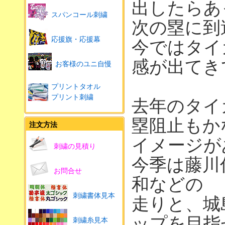
出したらあ
スパンコール刺繍
次の塁に到
応援旗・応援幕
今ではタイ
感が出てき
お客様のユニ自慢
プリントタオル
プリント刺繍
去年のタイ
塁阻止もか
注文方法
イメージが
刺繍の見積り
今季は藤川
お問合せ
和などの
刺繍書体見本
走りと、城
ップを目指
刺繍糸見本