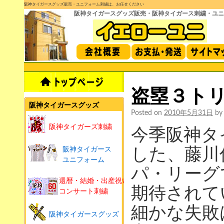
阪神タイガースグッズ販売・ユニフォーム刺繍は、お任せください
阪神タイガースグッズ販売・阪神タイガース刺繍・ユニ
盗塁３トリオ
阪神タイガースグッズ
Posted on
2010年5月31日
by
阪神タイガーズ刺繍
今季阪神タ
した、藤川
阪神タイガース
ユニフォーム
パ・リーグ
還暦・結婚・出産祝い
期待されて
コンサート刺繍
細かな失敗
阪神タイガースグッズ