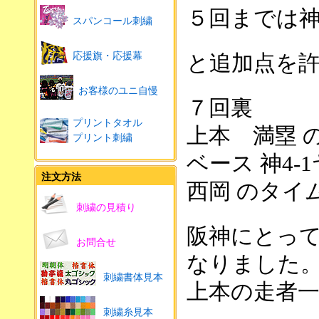
５回までは
スパンコール刺繍
応援旗・応援幕
と追加点を
お客様のユニ自慢
７回裏
プリントタオル
上本 満塁 
プリント刺繍
ベース 神
4-1
注文方法
西岡 のタイ
刺繍の見積り
阪神にとっ
お問合せ
なりました
刺繍書体見本
上本の走者
刺繍糸見本