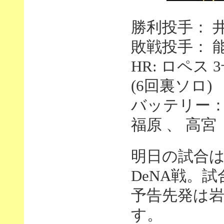
勝利投手： 井
敗戦投手： 能
HR: ロペス 3
(6回裏ソロ)
バッテリー： 
福原 、 高宮
明日の試合
DeNA戦。
予告先発は
す。