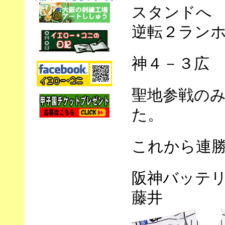
スタンドへ
逆転２ラン
神４－３広
聖地参戦の
た。
これから連
阪神バッテ
藤井