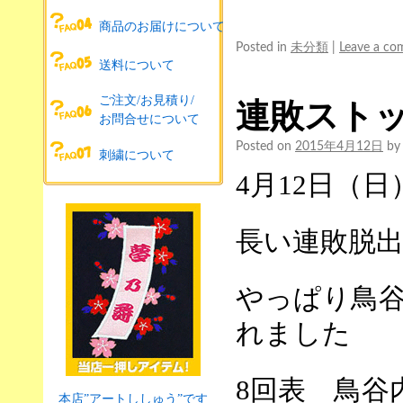
商品のお届けについて
Posted in
未分類
|
Leave a c
送料について
ご注文/お見積り/
連敗スト
お問合せについて
Posted on
2015年4月12日
by
刺繍について
4
月
12
日（日
長い連敗脱
やっぱり鳥
れました
8
回表 鳥
本店”アートししゅう”です