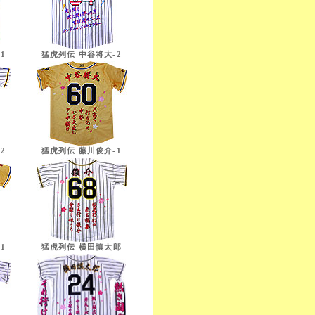
1
猛虎列伝 中谷将大-2
2
猛虎列伝 藤川俊介-1
1
猛虎列伝 横田慎太郎