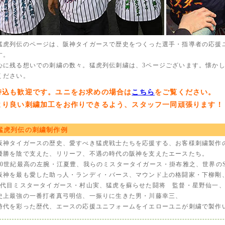
猛虎列伝のページは、阪神タイガースで歴史をつくった選手・指導者の応援
す。
心に残る想いでの刺繍の数々。猛虎列伝刺繍は、3ページございます。懐か
ください。
持込も歓迎です。ユニをお求めの場合は
こちら
をご覧ください。
より良い刺繍加工をお作りできるよう、スタッフ一同頑張ります！
猛虎列伝の刺繍制作例
阪神タイガースの歴史、愛すべき猛虎戦士たちを応援する、お客様刺繍製作
優勝を陰で支えた、リリーフ、不遇の時代の阪神を支えたエースたち。
20世紀最高の左腕・江夏豊、我らのミスタータイガース・掛布雅之、世界のSH
阪神を最も愛した助っ人・ランディ・バース、マウンド上の格闘家・下柳剛
2代目ミスタータイガース・村山実、猛虎を蘇らせた闘将 監督・星野仙一
史上最強の一番打者真弓明信、一振りに生きた男・川藤幸三、
時代を彩った歴代、エースの応援ユニフォームをイエローユニが刺繍で製作