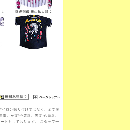
-1
猛虎列伝 板山祐太郎-2
アイロン貼り付けではなく、全て刺
黒影、黄文字/赤影、黒文字/白影、
ネートもしております。 スタッフ一