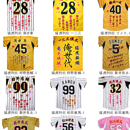
猛虎列伝 清水誉
猛虎列伝 一二三
猛虎列伝 ゴメス_
猛虎列伝 狩野恵輔-2
猛虎列伝 狩野恵輔-3
猛虎列伝 新井良太-
猛虎列伝 新井良太-3
猛虎列伝 松田遼馬-1
猛虎列伝 松田遼馬-