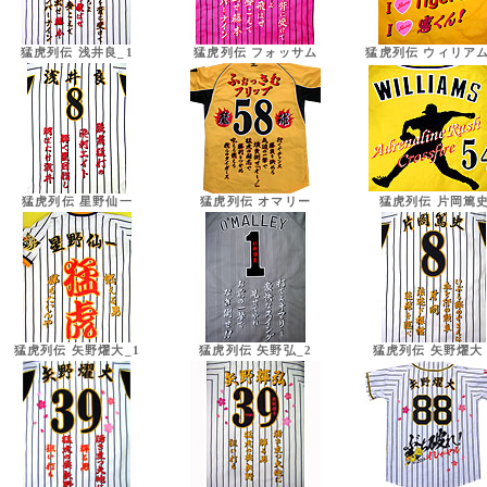
猛虎列伝 浅井良_1
猛虎列伝 フォッサム
猛虎列伝 ウィリア
猛虎列伝 星野仙一
猛虎列伝 オマリー
猛虎列伝 片岡篤
猛虎列伝 矢野燿大_1
猛虎列伝 矢野弘_2
猛虎列伝 矢野燿大 