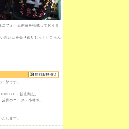
ユニフォーム刺繍を掲載しておりま
しい思い出を振り返りじっくりごらん
の一部です。
INJYO・新庄剛志、
、反骨のエース・小林繁、
、
いたします。