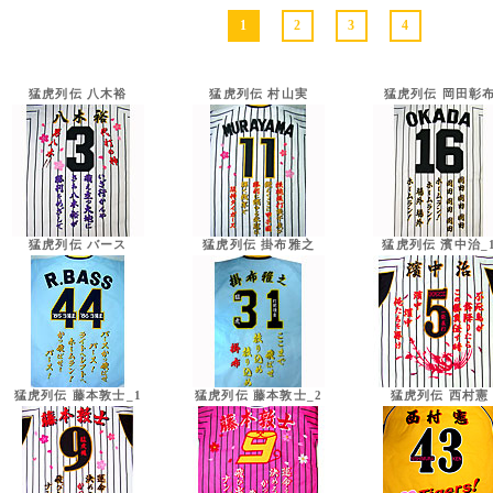
1
2
3
4
猛虎列伝 八木裕
猛虎列伝 村山実
猛虎列伝 岡田彰
猛虎列伝 バース
猛虎列伝 掛布雅之
猛虎列伝 濱中治_
猛虎列伝 藤本敦士_1
猛虎列伝 藤本敦士_2
猛虎列伝 西村憲