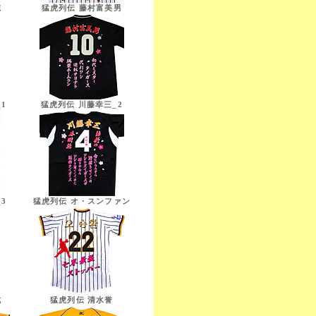
志
猛虎列伝 藤村富美男
1
猛虎列伝 川藤幸三_2
3
猛虎列伝 オ・スンファン
成
猛虎列伝 清水誉