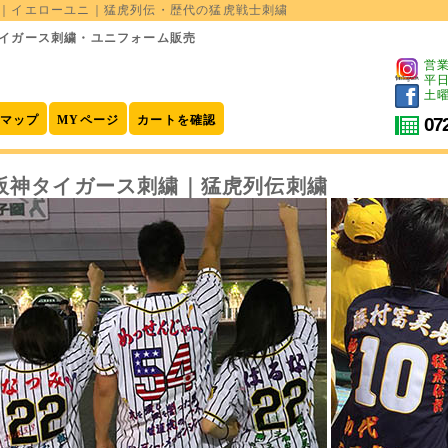
｜イエローユニ｜猛虎列伝・歴代の猛虎戦士刺繍
イガース刺繍・ユニフォーム販売
営業
平日
土曜
マップ
MYページ
カートを確認
07
阪神タイガース刺繍｜猛虎列伝刺繍