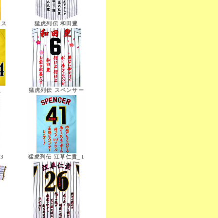
ムス
猛虎列伝 和田豊
史
猛虎列伝 スペンサー
3
猛虎列伝 江草仁貴_1