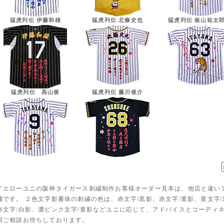
猛虎列伝 伊藤和雄
猛虎列伝 北條史也
猛虎列伝 板山祐太郎
猛虎列伝 髙山俊
猛虎列伝 藤川俊介
イエローユニの阪神タイガース刺繍制作お客様オーダー見本は、他店と違い
繍です。 ２色文字影書体の刺繍の色は、赤文字/黒影、赤文字/黄影、黄文字/
赤文字/白影、濃ピンク文字/黄影などユニに応じて、アドバイスとコーディ
同ご相談お待ちしております。