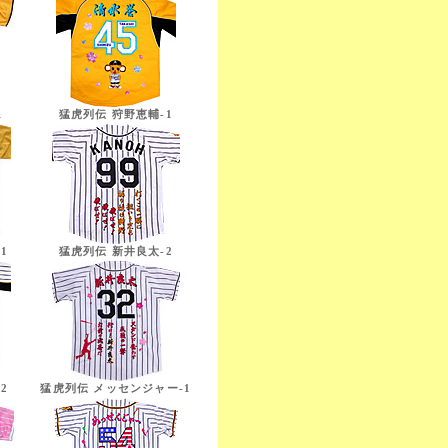
1
猛虎列伝 狩野恵輔-1
1
猛虎列伝 新井良太-2
2
猛虎列伝 メッセンジャー-1