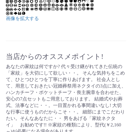
画像を拡大する
当店からのオススメポイント!
あなたの家紋は何ですか? 代々受け継がれてきた伝統の
「家紋」を大切にして欲しい・・。 そんな気持ちをこめ
て、ひとつひとつを丁寧に作りあげます。 社会人とし
て、用意しておきたい冠婚葬祭用ネクタイの3点に加え、
ハンカチーフ・ポケットチーフ・喪主腕章を合わせた、
安心の7点セットもご用意しております。 結婚式やお葬
式、法事などに・・。一目置かれる事間違いなし! 大切
な行事に使うものだからこそ・・。 細部にまでこだわり
たい。そんなあなたに・・ 男をあげる「家紋ネクタ
イ」 お勧めです!! ※家紋の種類により、型代(￥2,160
～)が必要になる場合があります。