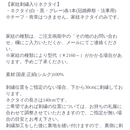
【家紋刺繍入りネクタイ】
・ネクタイ(白・黒・グレー)各1本(冠婚葬祭・法事用)
※チーフ・喪章はつきません。家紋ネクタイのみです。
家紋の種類は、ご注文画面中の「その他のお問い合わ
せ」欄にご入力いただくか、メールにてご連絡くださ
い。
※家紋の種類により型代（￥2160～）がかかる場合があ
ります。予めご了承ください。
素材:国産:正絹(シルク)100%
刺繍位置をご指定のない場合、下から30cmに刺繍してお
ります。
ネクタイの長さは140cmです。
ご希望であれば刺繍の位置については、お持ちの礼服に
合わせて調整させていただきますので、ご指定が無い場
合の目安とお考え下さい。
刺繍加工をした後に裏地を縫い付けますので 、裏側に刺